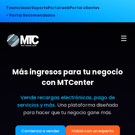
Teamviewer
Soporte
Portal web
Portal clientes
+
Portal Recomendados
☰
Más ingresos para tu negocio
con MTCenter
Vende recargas electrónicas, pago de
servicios y más.
Una plataforma diseñada
para hacer que tu negocio gane más.
Comienza a vender
Habla con un experto