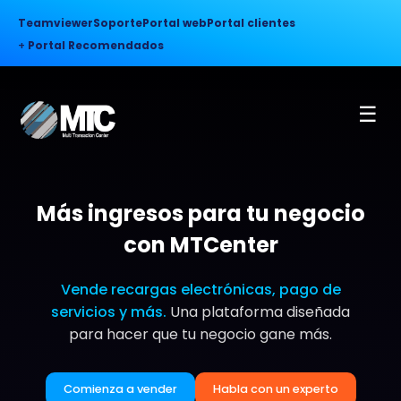
Teamviewer
Soporte
Portal web
Portal clientes
+
Portal Recomendados
☰
Más ingresos para tu negocio
con MTCenter
Vende recargas electrónicas, pago de
servicios y más.
Una plataforma diseñada
para hacer que tu negocio gane más.
Comienza a vender
Habla con un experto